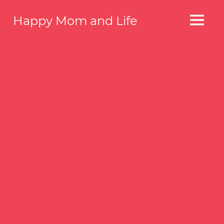
コ
Happy Mom and Life
ン
MENU
テ
Your
story,
ン
beautifully
ツ
told
へ
–
Created
ス
with
キ
WordPress
ッ
managed
by
プ
1&1