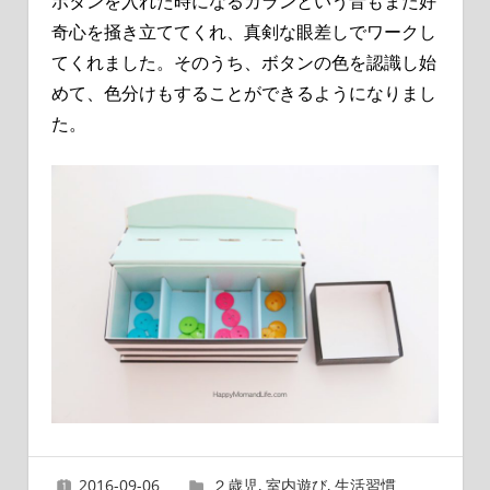
ボタンを入れた時になるカランという音もまた好
奇心を掻き立ててくれ、真剣な眼差しでワークし
てくれました。そのうち、ボタンの色を認識し始
めて、色分けもすることができるようになりまし
た。
2016-09-06
ai
２歳児
,
室内遊び
,
生活習慣