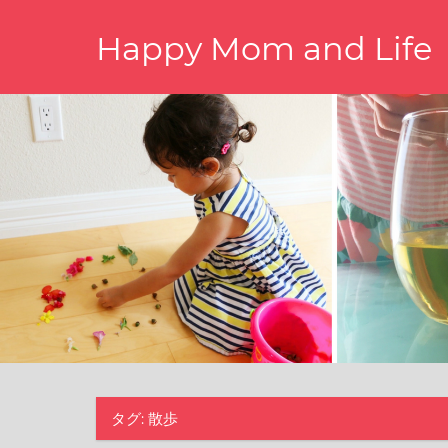
コ
Happy Mom and Life
ン
テ
Your
ン
story,
ツ
beautifully
told
へ
–
ス
Created
キ
with
WordPress
ッ
managed
プ
by
1&1
タグ:
散歩