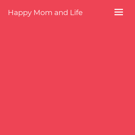
コ
Happy Mom and Life
ン
MENU
テ
Your
story,
ン
beautifully
ツ
told
へ
–
Created
ス
with
キ
WordPress
ッ
managed
by
プ
1&1