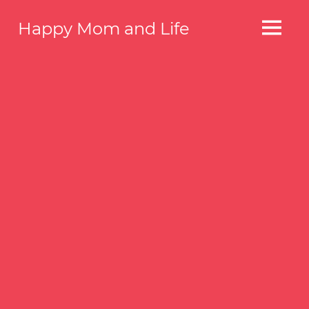
コ
Happy Mom and Life
ン
MENU
テ
Your
story,
ン
beautifully
ツ
told
へ
–
Created
ス
with
キ
WordPress
ッ
managed
by
プ
1&1