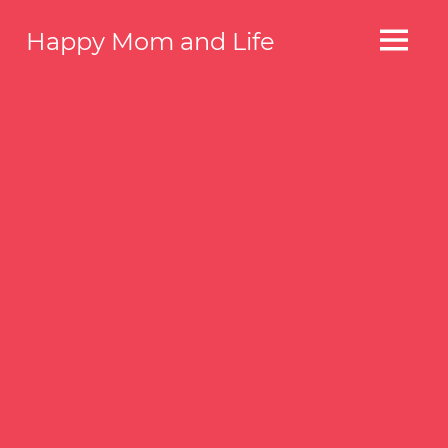
コ
Happy Mom and Life
ン
MENU
テ
Your
story,
ン
beautifully
ツ
told
へ
–
Created
ス
with
キ
WordPress
ッ
managed
by
プ
1&1