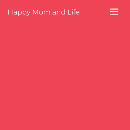
コ
Happy Mom and Life
ン
MENU
テ
Your
story,
ン
beautifully
ツ
told
へ
–
Created
ス
with
キ
WordPress
ッ
managed
by
プ
1&1